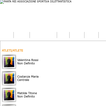
Home
Società
Sport Squadra
Corsi
Scuola
Eventi
Art
SQUADRA - UNDER 16F 2DF 25/26
ATLETI/ATLETE
Valentina Rossi
Non Definito
Costanza Maria
Centrale
Matilde Titone
Non Definito