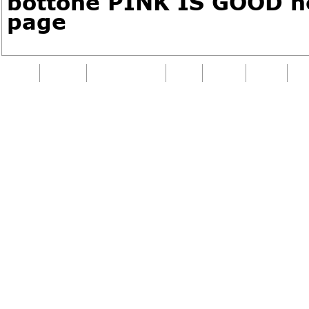
bottone PINK IS GOOD n
page
Home
Società
Sport Squadra
Corsi
Scuola
Eventi
Art
Copyright PANTA REI ASSOCIAZIONE SPORTIVA DI
Reserved. |
Via 25 Aprile, 13 - 21058 Solbiate Olo
- Email:
pantarei.asd@gmail.com
- Partita Iva: 0
90022700125
-
Privacy Policy
-
Cookie Policy