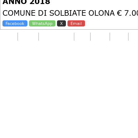
ANNO 2018
COMUNE DI SOLBIATE OLONA € 7.0
Facebook
WhatsApp
X
Email
Home
Società
Sport Squadra
Corsi
Scuola
Eventi
Art
Copyright PANTA REI ASSOCIAZIONE SPORTIVA DI
Reserved. |
Via 25 Aprile, 13 - 21058 Solbiate Olo
- Email:
pantarei.asd@gmail.com
- Partita Iva: 0
90022700125
-
Privacy Policy
-
Cookie Policy