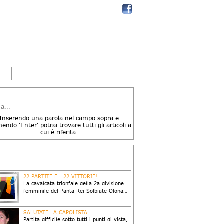
VENERDÌ 15/04
LUNEDÌ 18/04
MARTEDÌ 19/04
2 DIV
3
SS
1
2 DIV
3
FEMMINILE
BIZZOZERO
FEMMINILE
GOBBO
1
2 DIV
3
CASTIGLIONE
0
VOLLEY -
ALLESTIM.
FEMMINILE
VOLLEY
Cronaca
Cronaca
Cronaca
ROSA GRIGIA
CASTELLANZA
ad
Contatti
Link
Login
CA TRA GLI ARTICOLI
Inserendo una parola nel campo sopra e
endo 'Enter' potrai trovare tutti gli articoli a
cui è riferita.
ICOLI COLLEGATI
22 PARTITE E.. 22 VITTORIE!
La cavalcata trionfale della 2a divisione
femminile del Panta Rei Solbiate Olona…
 Stefano Moroni
a: 21/04/2016
SALUTATE LA CAPOLISTA
Partita difficile sotto tutti i punti di vista,