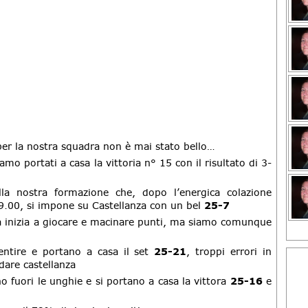
By:
Dat
By:
Dat
By:
Dat
er la nostra squadra non è mai stato bello…
o portati a casa la vittoria n° 15 con il risultato di 3-
By:
Dat
la nostra formazione che, dopo l’energica colazione
9.00, si impone su Castellanza con un bel
25-7
sa inizia a giocare e macinare punti, ma siamo comunque
By:
Dat
sentire e portano a casa il set
25-21
, troppi errori in
dare castellanza
By:
no fuori le unghie e si portano a casa la vittora
25-16
e
Dat