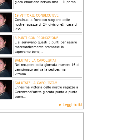
gioco emozione nervosismo... Il primo…
 Sandia Zocchi
a: 17/04/2016
19 VITTORIE CONSECUTIVE
Continua la favolosa stagione delle
nostre ragazze di 2^ divisioneIn casa di
PGS…
 Sandia Zocchi
a: 13/04/2016
3 PUNTI CON PROMOZIONE
E si servivano questi 3 punti per essere
matematicamente promosse lo
sapevamo bene,…
 Sandia Zocchi
a: 02/04/2016
SALUTATE LA CAPOLISTA!
Nel recupero della giornata numero 16 di
campionato arriva la sedicesima
vittoria…
 Sandia Zocchi
a: 25/03/2016
SALUTATE LA CAPOLISTA!!
Ennesima vittoria delle nostre ragazze a
GerenzanoPartita giocata punto a punto
come…
 Sandia Zocchi
» Leggi tutti
a: 19/02/2016
CHE SOFFERENZA … COMUNQUE…
Che sofferenza questa partita!Sin dal
primo punto del primo set abbiamo
capito che…
 Sandia Zocchi
a: 05/02/2016
3 PUNTI ALLA VOLTA
È ancora lunga la strada per arrivare alla
fine del campionatoCi sono partite