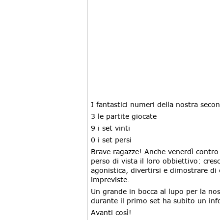
I fantastici numeri della nostra seco
3 le partite giocate
9 i set vinti
0 i set persi
Brave ragazze! Anche venerdì contro 
perso di vista il loro obbiettivo: cres
agonistica, divertirsi e dimostrare d
impreviste.
Un grande in bocca al lupo per la no
durante il primo set ha subito un info
Avanti così!