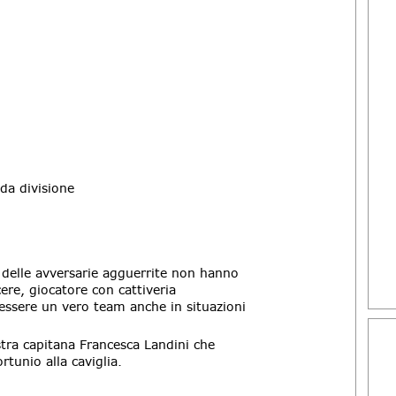
nda divisione
delle avversarie agguerrite non hanno
cere, giocatore con cattiveria
i essere un vero team anche in situazioni
stra capitana Francesca Landini che
rtunio alla caviglia.